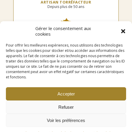
ARTISAN TORRÉFACTEUR
Depuis plus de 50 ans
Gérer le consentement aux
cookies
TORRÉFIÉ EN FRANCE
Dans notre atelier
Pour offrir les meilleures expériences, nous utilisons des technologies
telles que les cookies pour stocker et/ou accéder aux informations des
appareils. Le fait de consentir à ces technologies nous permettra de
traiter des données telles que le comportement de navigation ou les ID
uniques sur ce site. Le fait de ne pas consentir ou de retirer son
LIVRAISON OFFERTE
consentement peut avoir un effet négatif sur certaines caractéristiques
en point relais dès 75€ d’achat
et fonctions.
Accepter
Refuser
Voir les préférences
© Le Caféier -
Mentions légales
-
Politique de confidentialité
-
CGV
-
Rêglement
Livraison offerte
en point relais dès 75€ d'achat - Paiement sécurisé.