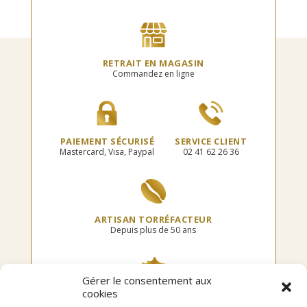
Les
options
peuvent
être
choisies
RETRAIT EN MAGASIN
sur
Commandez en ligne
la
page
du
produit
PAIEMENT SÉCURISÉ
SERVICE CLIENT
Mastercard, Visa, Paypal
02 41 62 26 36
ARTISAN TORRÉFACTEUR
Depuis plus de 50 ans
Gérer le consentement aux
cookies
TORRÉFIÉ EN FRANCE