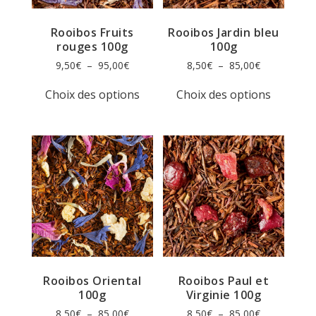
page
page
du
du
produit
produit
Rooibos Fruits
Rooibos Jardin bleu
rouges 100g
100g
Plage
Plage
9,50
€
–
95,00
€
8,50
€
–
85,00
€
de
de
Ce
Ce
prix :
prix :
Choix des options
Choix des options
produit
produit
9,50€
8,50€
a
a
à
à
plusieurs
plusieur
95,00€
85,00€
variations.
variation
Les
Les
options
options
peuvent
peuvent
être
être
choisies
choisies
sur
sur
la
la
page
page
du
du
produit
produit
Rooibos Oriental
Rooibos Paul et
100g
Virginie 100g
Plage
Plage
8,50
€
–
85,00
€
8,50
€
–
85,00
€