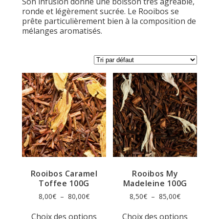
Son infusion donne une boisson très agréable,
ronde et légèrement sucrée. Le Rooibos se
prête particulièrement bien à la composition de
mélanges aromatisés.
Rooibos Caramel
Rooibos My
Toffee 100G
Madeleine 100G
Plage
Plage
8,00
€
–
80,00
€
8,50
€
–
85,00
€
de
de
Ce
Ce
prix :
prix :
Choix des options
Choix des options
produit
produit