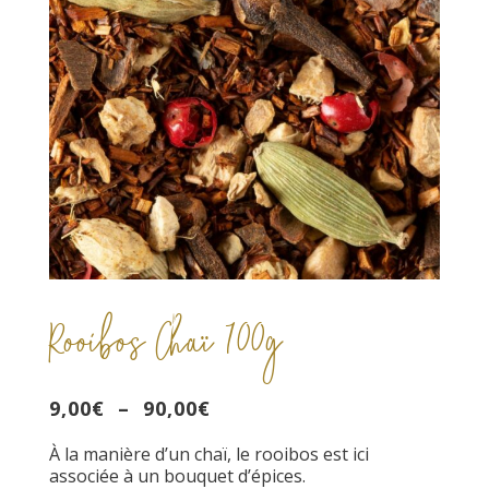
Rooibos Chaï 100g
Plage
9,00
€
–
90,00
€
de
À la manière d’un chaï, le rooibos est ici
prix :
associée à un bouquet d’épices.
9,00€