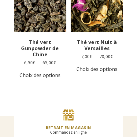
être
être
choisies
choisies
sur
sur
la
la
page
page
du
du
produit
produit
Thé vert
Thé vert Nuit à
Gunpowder de
Versailles
Chine
Plage
7,00
€
–
70,00
€
de
Plage
6,50
€
–
65,00
€
Ce
prix :
de
Choix des options
Ce
produit
7,00€
prix :
Choix des options
produit
a
à
6,50€
a
plusieur
70,00€
à
plusieurs
variation
65,00€
variations.
Les
Les
options
options
peuvent
peuvent
être
être
choisies
choisies
sur
RETRAIT EN MAGASIN
sur
la
Commandez en ligne