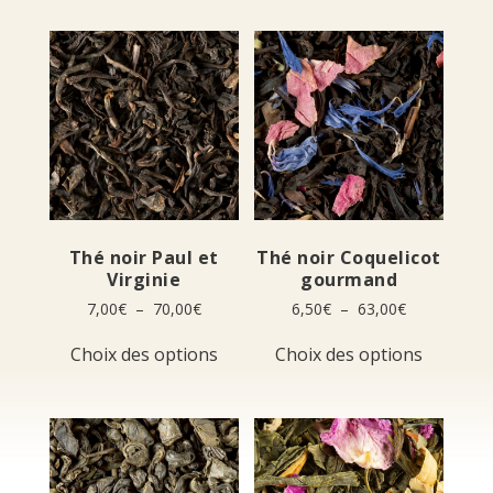
Thé noir Paul et
Thé noir Coquelicot
Virginie
gourmand
Plage
Plage
7,00
€
–
70,00
€
6,50
€
–
63,00
€
de
de
Ce
Ce
prix :
prix :
Choix des options
Choix des options
produit
produit
7,00€
6,50€
a
a
à
à
plusieurs
plusieur
70,00€
63,00€
variations.
variation
Les
Les
options
options
peuvent
peuvent