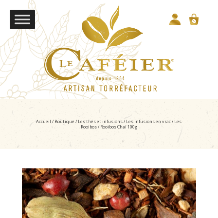
Accueil
/
Boutique
/
Les thés et infusions
/
Les infusions en vrac
/
Les
Rooibos
/ Rooibos Chaï 100g