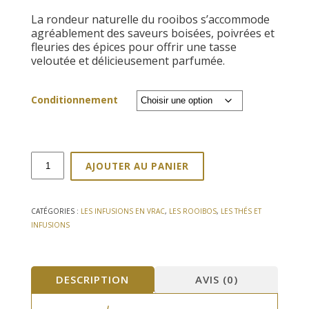
à
La rondeur naturelle du rooibos s’accommode
90,00€
agréablement des saveurs boisées, poivrées et
fleuries des épices pour offrir une tasse
veloutée et délicieusement parfumée.
Conditionnement
quantité
AJOUTER AU PANIER
de
Rooibos
Chaï
100g
CATÉGORIES :
LES INFUSIONS EN VRAC
,
LES ROOIBOS
,
LES THÉS ET
INFUSIONS
DESCRIPTION
AVIS (0)