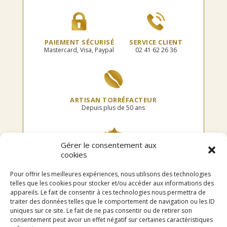
la
page
page
du
du
produit
produit
PAIEMENT SÉCURISÉ
SERVICE CLIENT
Mastercard, Visa, Paypal
02 41 62 26 36
ARTISAN TORRÉFACTEUR
Depuis plus de 50 ans
Gérer le consentement aux
cookies
TORRÉFIÉ EN FRANCE
Dans notre atelier
Pour offrir les meilleures expériences, nous utilisons des technologies
telles que les cookies pour stocker et/ou accéder aux informations des
appareils. Le fait de consentir à ces technologies nous permettra de
traiter des données telles que le comportement de navigation ou les ID
uniques sur ce site. Le fait de ne pas consentir ou de retirer son
LIVRAISON OFFERTE
consentement peut avoir un effet négatif sur certaines caractéristiques
en point relais dès 75€ d’achat