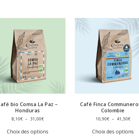
afé bio Comsa La Paz –
Café Finca Communero
Honduras
Colombie
Plage
Plag
8,10
€
–
31,00
€
10,90
€
–
41,50
€
de
de
Ce
C
prix :
prix 
Choix des options
Choix des options
produit
pr
8,10€
10,9
a
a