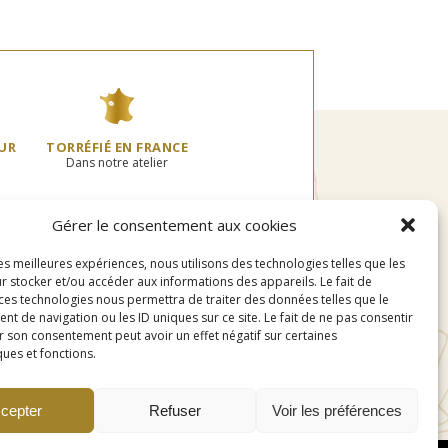
à
usieurs
plusieurs
0€
32,80€
riations.
variations.
s
Les
tions
options
uvent
peuvent
re
être
oisies
choisies
UR
TORRÉFIÉ EN FRANCE
r
sur
Dans notre atelier
la
age
page
u
du
Gérer le consentement aux cookies
oduit
produit
les meilleures expériences, nous utilisons des technologies telles que les
r stocker et/ou accéder aux informations des appareils. Le fait de
 ces technologies nous permettra de traiter des données telles que le
 de navigation ou les ID uniques sur ce site. Le fait de ne pas consentir
r son consentement peut avoir un effet négatif sur certaines
ques et fonctions.
cepter
Refuser
Voir les préférences