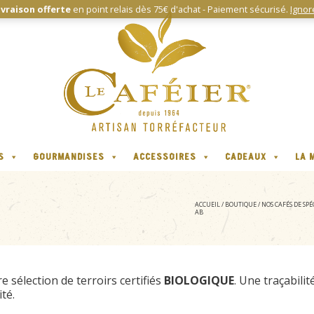
ivraison offerte
en point relais dès 75€ d'achat - Paiement sécurisé.
Ignor
S
GOURMANDISES
ACCESSOIRES
CADEAUX
LA 
ACCUEIL
/
BOUTIQUE
/
NOS CAFÉS DE SPÉ
AB
e sélection de terroirs certifiés
BIOLOGIQUE
. Une traçabili
ité.