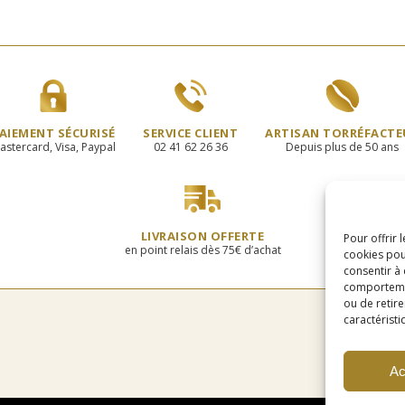
à
à
plusieurs
pl
31,00€
41,5
variations.
va
Les
Le
options
op
peuvent
pe
être
êt
choisies
ch
AIEMENT SÉCURISÉ
SERVICE CLIENT
ARTISAN TORRÉFACTE
sur
su
astercard, Visa, Paypal
02 41 62 26 36
Depuis plus de 50 ans
la
la
page
p
du
d
produit
pr
LIVRAISON OFFERTE
Pour offrir 
en point relais dès 75€ d’achat
cookies pou
consentir à
comportement
ou de retire
caractéristi
Ac