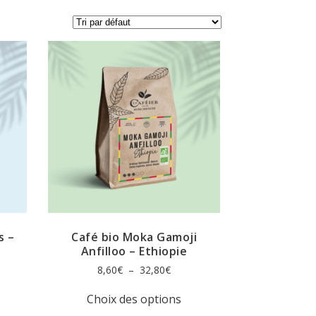
s –
Café bio Moka Gamoji
Anfilloo – Ethiopie
e
Plage
8,60
€
–
32,80
€
de
e
Ce
:
prix :
Choix des options
oduit
produit
0€
8,60€
a