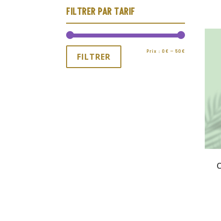
FILTRER PAR TARIF
Prix :
0€
—
50€
Prix
Prix
FILTRER
min
max
C