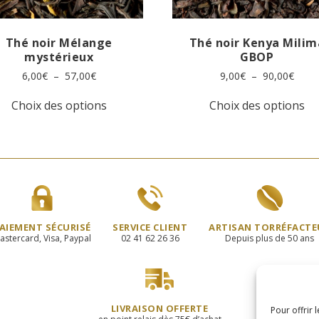
Thé noir Mélange
Thé noir Kenya Milim
mystérieux
GBOP
Plage
Plage
6,00
€
–
57,00
€
9,00
€
–
90,00
€
de
de
Ce
Ce
prix :
prix :
Choix des options
Choix des options
produit
pr
6,00€
9,00€
a
a
à
à
plusieurs
pl
57,00€
90,0
variations.
va
Les
Le
options
op
peuvent
pe
être
êt
choisies
ch
AIEMENT SÉCURISÉ
SERVICE CLIENT
ARTISAN TORRÉFACTE
sur
su
astercard, Visa, Paypal
02 41 62 26 36
Depuis plus de 50 ans
la
la
page
pa
du
du
produit
pr
LIVRAISON OFFERTE
Pour offrir 