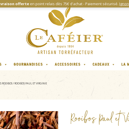
ivraison offerte
en point relais dès 75€ d'achat - Paiement sécurisé.
Ignor
S
GOURMANDISES
ACCESSOIRES
CADEAUX
LA 
ES ROOIBOS
/ ROOIBOS PAUL ET VIRGINIE
Rooibos Paul et V