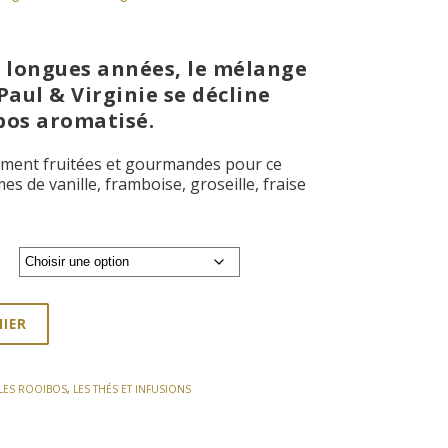
e
e longues années, le mélange
aul & Virginie se décline
bos aromatisé.
€
ment fruitées et gourmandes pour ce
s de vanille, framboise, groseille, fraise
NIER
LES ROOIBOS
,
LES THÉS ET INFUSIONS