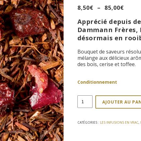
Plag
8,50
€
–
85,00
€
de
Apprécié depuis d
prix :
8,50€
Dammann Frères, P
à
désormais en rooi
85,00
Bouquet de saveurs résolu
mélange aux délicieux arôme
des bois, cerise et toffee.
Conditionnement
quantité
AJOUTER AU PA
de
Rooibos
Paul
et
CATÉGORIES :
LES INFUSIONS EN VRAC
,
Virginie
100g