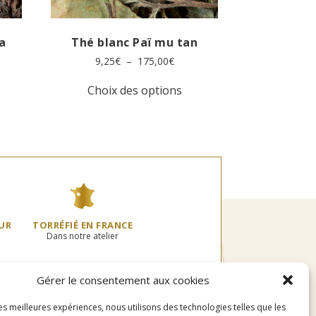
a
Thé blanc Paï mu tan
Plage
9,25
€
–
175,00
€
de
Ce
prix :
Choix des options
produit
9,25€
oduit
a
à
plusieurs
175,00€
usieurs
variations.
0€
riations.
Les
s
options
tions
peuvent
uvent
être
re
choisies
oisies
sur
UR
TORRÉFIÉ EN FRANCE
r
la
Dans notre atelier
page
ge
du
produit
Gérer le consentement aux cookies
oduit
les meilleures expériences, nous utilisons des technologies telles que les