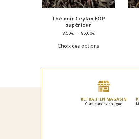
Thé noir Ceylan FOP
supérieur
Plage
8,50
€
–
85,00
€
de
Ce
prix :
Choix des options
produit
8,50€
a
à
plusieurs
85,00€
variations.
Les
options
peuvent
être
choisies
RETRAIT EN MAGASIN
P
sur
Commandez en ligne
M
la
page
du
produit