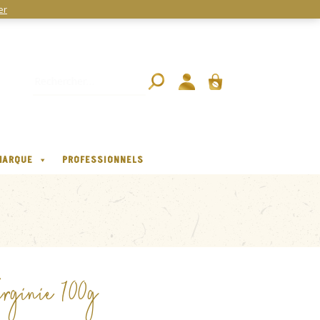
er
MARQUE
PROFESSIONNELS
irginie 100g