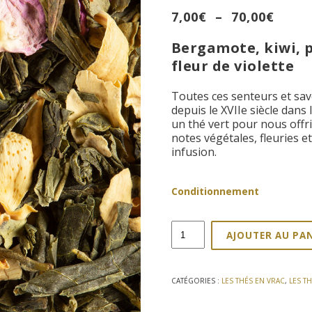
Plag
7,00
€
–
70,00
€
de
Bergamote, kiwi, p
prix :
7,00€
fleur de violette
à
70,00
Toutes ces senteurs et sav
depuis le XVIIe siècle dans 
un thé vert pour nous off
notes végétales, fleuries e
infusion.
Conditionnement
quantité
AJOUTER AU PA
de
Thé
vert
Nuit
CATÉGORIES :
LES THÉS EN VRAC
,
LES T
à
Versailles