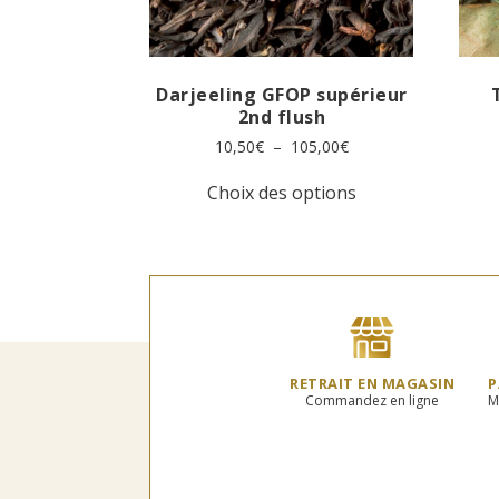
Darjeeling GFOP supérieur
2nd flush
Plage
10,50
€
–
105,00
€
de
Ce
prix :
Choix des options
produit
10,50€
a
à
plusieurs
105,00€
variations.
Les
options
peuvent
être
choisies
RETRAIT EN MAGASIN
P
sur
Commandez en ligne
M
la
page
du
produit