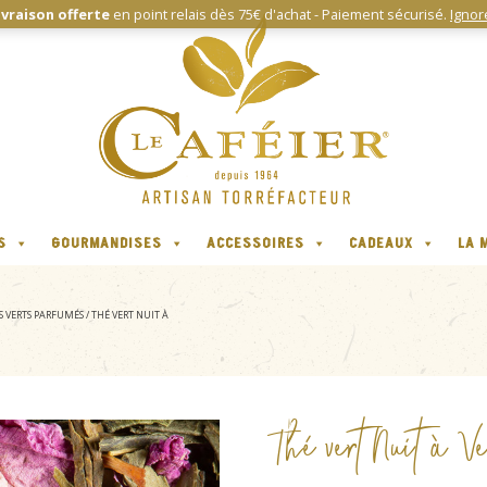
ivraison offerte
en point relais dès 75€ d'achat - Paiement sécurisé.
Ignor
S
GOURMANDISES
ACCESSOIRES
CADEAUX
LA 
ÉS VERTS PARFUMÉS
/ THÉ VERT NUIT À
Thé vert Nuit à Ve