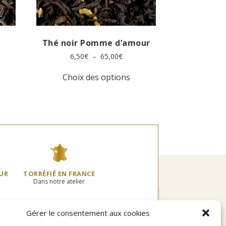
Thé noir Pomme d’amour
Plage
6,50
€
–
65,00
€
de
Ce
prix :
Choix des options
produit
6,50€
oduit
a
à
plusieurs
65,00€
usieurs
variations.
0€
riations.
Les
s
options
tions
peuvent
uvent
être
re
choisies
oisies
sur
UR
TORRÉFIÉ EN FRANCE
r
la
Dans notre atelier
page
ge
du
produit
Gérer le consentement aux cookies
oduit