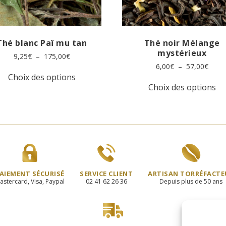
Thé blanc Paï mu tan
Thé noir Mélange
mystérieux
Plage
9,25
€
–
175,00
€
de
Plage
6,00
€
–
57,00
€
Ce
prix :
de
Choix des options
produit
Ce
9,25€
prix :
Choix des options
a
pr
à
6,00€
plusieurs
a
175,00€
à
variations.
pl
57,0
Les
va
options
Le
peuvent
op
être
pe
choisies
êt
sur
ch
AIEMENT SÉCURISÉ
SERVICE CLIENT
ARTISAN TORRÉFACTE
la
su
astercard, Visa, Paypal
02 41 62 26 36
Depuis plus de 50 ans
page
la
du
pa
produit
du
pr