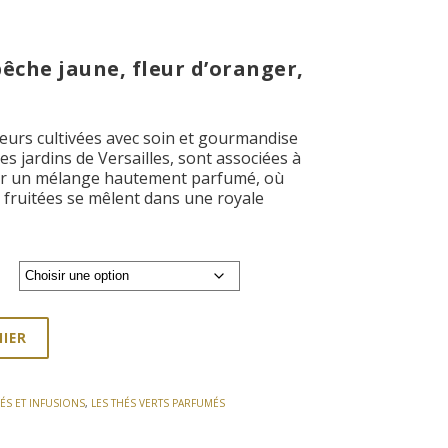
e
êche jaune, fleur d’oranger,
€
eurs cultivées avec soin et gourmandise
les jardins de Versailles, sont associées à
rir un mélange hautement parfumé, où
t fruitées se mêlent dans une royale
NIER
HÉS ET INFUSIONS
,
LES THÉS VERTS PARFUMÉS