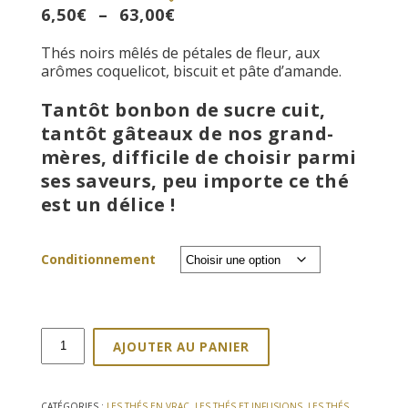
Plage
6,50
€
–
63,00
€
de
Thés noirs mêlés de pétales de fleur, aux
prix :
arômes coquelicot, biscuit et pâte d’amande.
6,50€
à
Tantôt bonbon de sucre cuit,
63,00€
tantôt gâteaux de nos grand-
mères, difficile de choisir parmi
ses saveurs, peu importe ce thé
est un délice !
Conditionnement
quantité
AJOUTER AU PANIER
de
Thé
noir
CATÉGORIES :
LES THÉS EN VRAC
,
LES THÉS ET INFUSIONS
,
LES THÉS