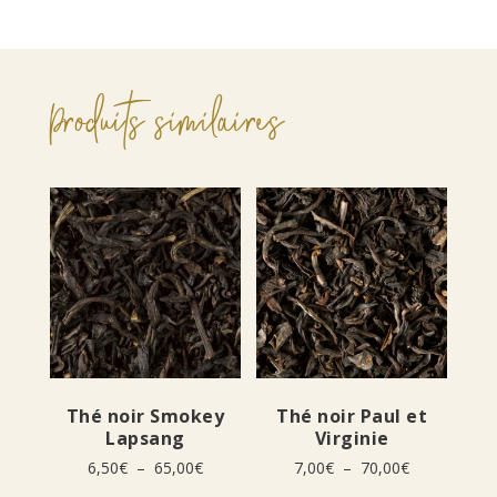
Produits similaires
Thé noir Smokey
Thé noir Paul et
Lapsang
Virginie
Plage
Plage
6,50
€
–
65,00
€
7,00
€
–
70,00
€
de
de
Ce
Ce