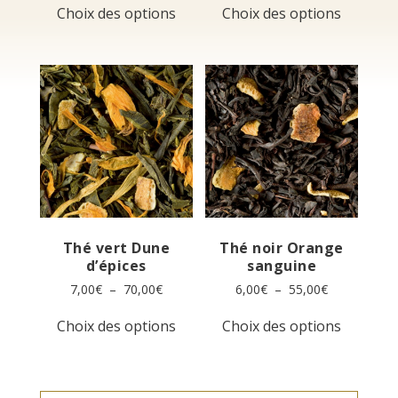
prix :
prix :
Choix des options
Choix des options
produit
produit
6,50€
7,00€
a
a
à
à
plusieurs
plusieur
65,00€
70,00€
variations.
variation
Les
Les
options
options
peuvent
peuvent
être
être
choisies
choisies
sur
sur
la
la
page
page
du
du
produit
produit
Thé vert Dune
Thé noir Orange
d’épices
sanguine
Plage
Plage
7,00
€
–
70,00
€
6,00
€
–
55,00
€
de
de
Ce
Ce
prix :
prix :
Choix des options
Choix des options
produit
produit
7,00€
6,00€
a
a
à
à
plusieurs
plusieur
70,00€
55,00€
variations.
variation