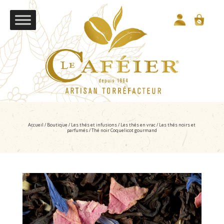
Accueil
/
Boutique
/
Les thés et infusions
/
Les thés en vrac
/
Les thés noirs et
parfumés
/ Thé noir Coquelicot gourmand