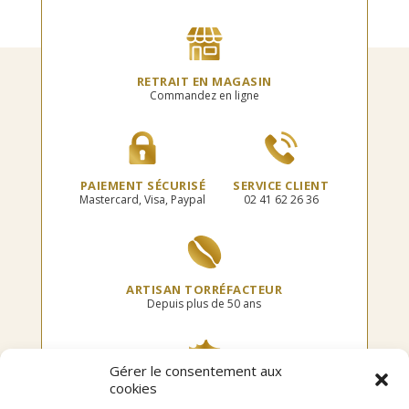
Les
Les
options
options
peuvent
peuvent
être
être
choisies
choisies
RETRAIT EN MAGASIN
sur
sur
Commandez en ligne
la
la
page
page
du
du
produit
produit
PAIEMENT SÉCURISÉ
SERVICE CLIENT
Mastercard, Visa, Paypal
02 41 62 26 36
ARTISAN TORRÉFACTEUR
Depuis plus de 50 ans
Gérer le consentement aux
cookies
TORRÉFIÉ EN FRANCE
Dans notre atelier