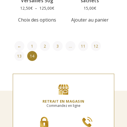
Versailles 50g
sachets
Plage
12,50
€
–
125,00
€
15,00
€
de
Ce
prix :
Choix des options
Ajouter au panier
produit
12,50€
a
à
plusieurs
125,00€
variations.
Les
←
1
2
3
…
11
12
options
peuvent
13
14
être
choisies
sur
la
page
du
produit
RETRAIT EN MAGASIN
Commandez en ligne