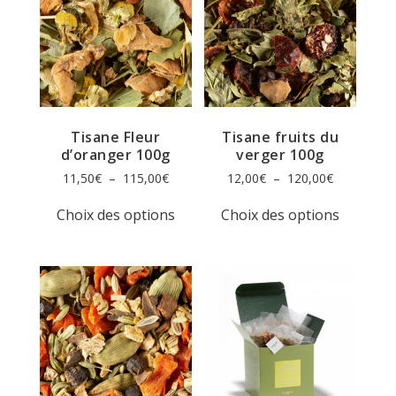
Tisane Fleur
Tisane fruits du
d’oranger 100g
verger 100g
Plage
Plage
11,50
€
–
115,00
€
12,00
€
–
120,00
€
de
de
Ce
Ce
prix :
prix :
Choix des options
Choix des options
produit
produit
11,50€
12,00€
a
a
à
à
plusieurs
plusieur
115,00€
120,00€
variations.
variation
Les
Les
options
options
peuvent
peuvent
être
être
choisies
choisies
sur
sur
la
la