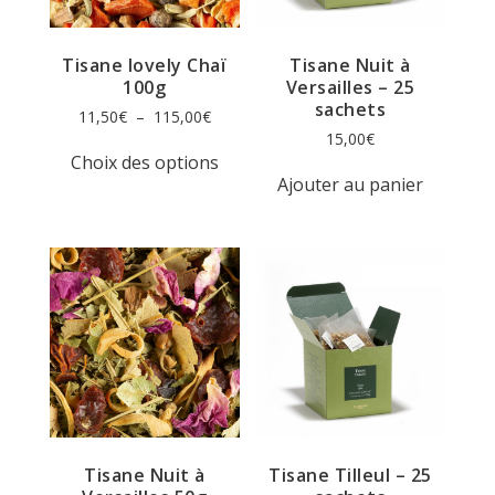
page
page
du
du
produit
produit
Tisane lovely Chaï
Tisane Nuit à
100g
Versailles – 25
sachets
Plage
11,50
€
–
115,00
€
de
15,00
€
Ce
prix :
Choix des options
produit
11,50€
Ajouter au panier
a
à
plusieurs
115,00€
variations.
Les
options
peuvent
être
choisies
sur
la
page
du
produit
Tisane Nuit à
Tisane Tilleul – 25