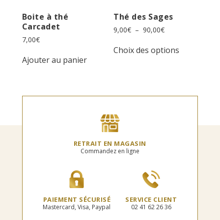
Boite à thé
Thé des Sages
Carcadet
Plage
9,00
€
–
90,00
€
de
7,00
€
Ce
prix :
Choix des options
produit
9,00€
Ajouter au panier
a
à
plusieurs
90,00€
variations.
Les
options
peuvent
être
choisies
sur
RETRAIT EN MAGASIN
la
Commandez en ligne
page
du
produit
PAIEMENT SÉCURISÉ
SERVICE CLIENT
Mastercard, Visa, Paypal
02 41 62 26 36