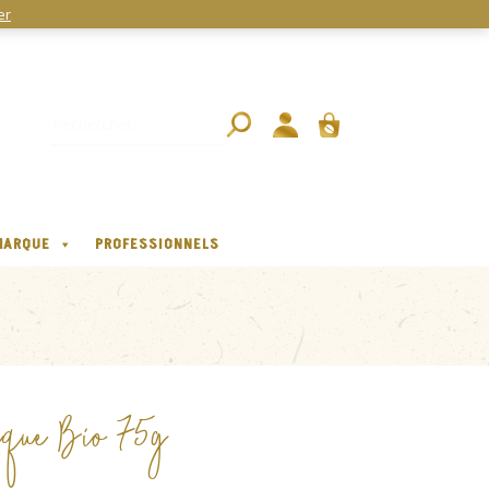
er
MARQUE
PROFESSIONNELS
xique Bio 75g