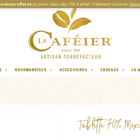
ivraison offerte
en point relais dès 75€ d'achat - Paiement sécurisé.
Ignor
S
GOURMANDISES
ACCESSOIRES
CADEAUX
LA 
Tablette 70% Me