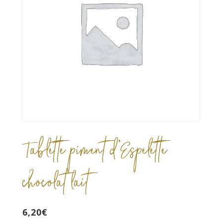
Tablette piment d’Espelette
chocolat lait
6,20
€