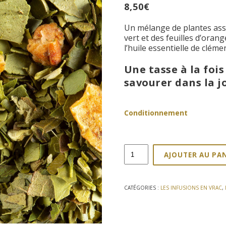
8,50
€
Un mélange de plantes as
vert et des feuilles d’ora
l’huile essentielle de cléme
Une tasse à la fois
savourer dans la j
Conditionnement
quantité
AJOUTER AU PA
de
Maté
Clémentine
100g
CATÉGORIES :
LES INFUSIONS EN VRAC
,