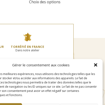
Choix des options
oduit
produit
€
9,50€
a
à
usieurs
plusieurs
00€
95,00€
riations.
variations.
s
Les
tions
options
uvent
peuvent
re
être
oisies
choisies
r
sur
UR
TORRÉFIÉ EN FRANCE
la
Dans notre atelier
ge
page
du
oduit
produit
Gérer le consentement aux cookies
les meilleures expériences, nous utilisons des technologies telles que les
r stocker et/ou accéder aux informations des appareils. Le fait de
 ces technologies nous permettra de traiter des données telles que le
 de navigation ou les ID uniques sur ce site. Le fait de ne pas consentir
r son consentement peut avoir un effet négatif sur certaines
ques et fonctions.