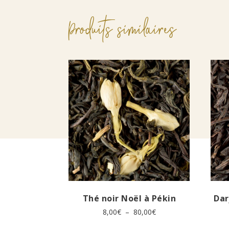
Produits similaires
Thé noir Noël à Pékin
Dar
Plage
8,00
€
–
80,00
€
de
Ce
prix :