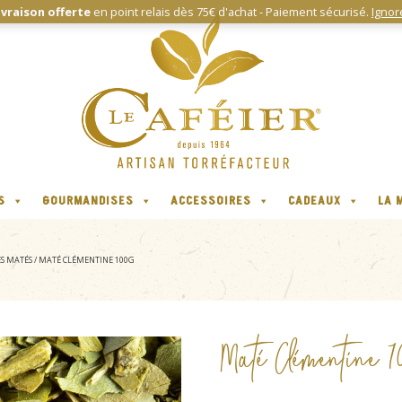
ivraison offerte
en point relais dès 75€ d'achat - Paiement sécurisé.
Ignor
S
GOURMANDISES
ACCESSOIRES
CADEAUX
LA 
ES MATÉS
/ MATÉ CLÉMENTINE 100G
Maté Clémentine 1