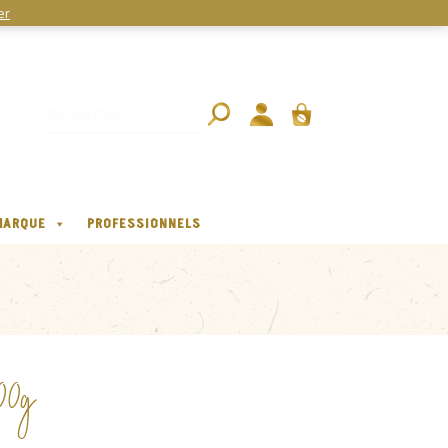
er
MARQUE
PROFESSIONNELS
00g