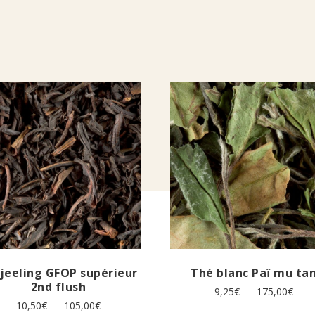
jeeling GFOP supérieur
Thé blanc Paï mu ta
2nd flush
Plag
9,25
€
–
175,00
€
de
Plage
10,50
€
–
105,00
€
Ce
prix :