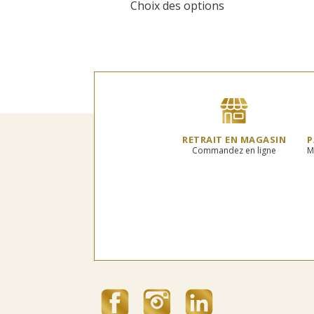
Choix des options
produit
8,00€
a
à
plusieurs
80,00€
variations.
Les
options
peuvent
être
choisies
sur
RETRAIT EN MAGASIN
P
la
Commandez en ligne
M
page
du
produit