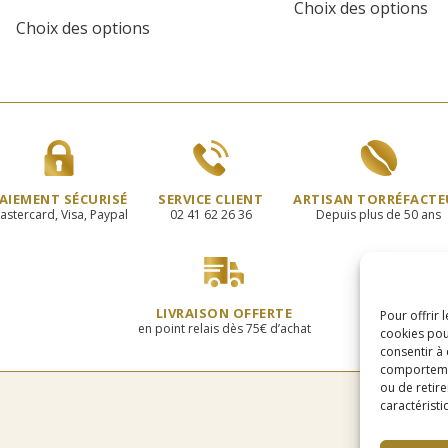
de
Choix des options
Ce
pr
9,25
prix :
Choix des options
produit
a
à
10,50€
a
pl
175,
à
plusieurs
va
105,00€
variations.
Le
Les
op
options
pe
peuvent
êt
être
ch
choisies
su
AIEMENT SÉCURISÉ
SERVICE CLIENT
ARTISAN TORRÉFACTE
sur
la
astercard, Visa, Paypal
02 41 62 26 36
Depuis plus de 50 ans
la
pa
page
du
du
pr
produit
LIVRAISON OFFERTE
Pour offrir 
en point relais dès 75€ d’achat
cookies pou
consentir à
comportement
ou de retire
caractéristi