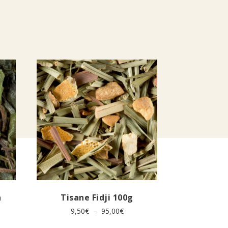
n
Tisane Fidji 100g
e
Plage
9,50
€
–
95,00
€
de
Ce
prix :