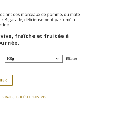
sociant des morceaux de pomme, du maté
nger Bigarade, délicieusement parfumé à
ntine.
 vive, fraîche et fruitée à
ournée.
Effacer
NIER
LES MATÉS
,
LES THÉS ET INFUSIONS