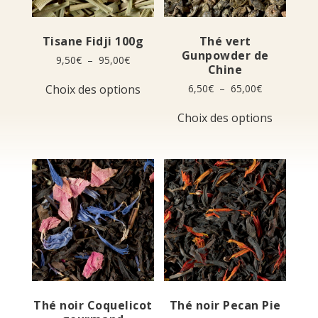
Tisane Fidji 100g
Thé vert
Gunpowder de
Plage
9,50
€
–
95,00
€
Chine
de
Ce
prix :
Plage
Choix des options
6,50
€
–
65,00
€
produit
9,50€
de
a
Ce
à
prix :
Choix des options
plusieurs
produit
95,00€
6,50€
variations.
a
à
Les
plusieur
65,00€
options
variation
peuvent
Les
être
options
choisies
peuvent
sur
être
la
choisies
page
sur
du
la
produit
page
du
produit
Thé noir Coquelicot
Thé noir Pecan Pie