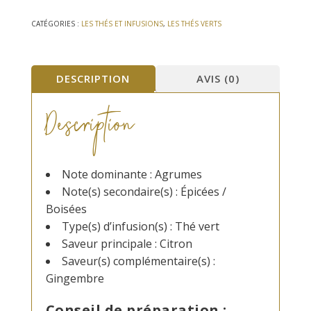
vert
Jaune
CATÉGORIES :
LES THÉS ET INFUSIONS
,
LES THÉS VERTS
Lemon
25
sachets
DESCRIPTION
AVIS (0)
Description
Note dominante : Agrumes
Note(s) secondaire(s) : Épicées /
Boisées
Type(s) d’infusion(s) : Thé vert
Saveur principale : Citron
Saveur(s) complémentaire(s) :
Gingembre
Conseil de préparation :