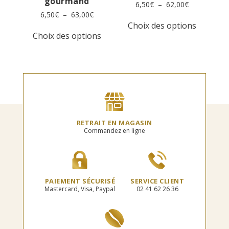
gourmand
Plage
6,50
€
–
62,00
€
de
Plage
6,50
€
–
63,00
€
Ce
prix :
de
Choix des options
Ce
produit
6,50€
prix :
Choix des options
produit
a
à
6,50€
a
plusieur
62,00€
à
plusieurs
variation
63,00€
variations.
Les
Les
options
options
peuvent
peuvent
être
être
choisies
choisies
sur
RETRAIT EN MAGASIN
sur
la
Commandez en ligne
la
page
page
du
du
produit
produit
PAIEMENT SÉCURISÉ
SERVICE CLIENT
Mastercard, Visa, Paypal
02 41 62 26 36