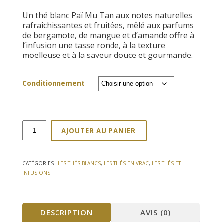
de
Un thé blanc Paï Mu Tan aux notes naturelles
prix :
rafraîchissantes et fruitées, mêlé aux parfums
10,25€
de bergamote, de mangue et d’amande offre à
à
l’infusion une tass
e ronde, à la texture
195,00€
moelleuse et à la saveur douce et gourmande.
Conditionnement
quantité
AJOUTER AU PANIER
de
Thé
Blanc
Bella
CATÉGORIES :
LES THÉS BLANCS
,
LES THÉS EN VRAC
,
LES THÉS ET
Blanca
INFUSIONS
KG
DESCRIPTION
AVIS (0)