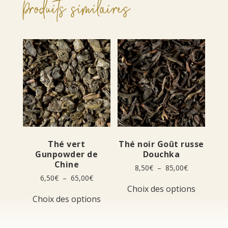
Produits similaires
Thé vert
Thé noir Goût russe
Gunpowder de
Douchka
Chine
Plage
8,50
€
–
85,00
€
de
Plage
6,50
€
–
65,00
€
Ce
prix :
de
Choix des options
Ce
produit
8,50€
prix :
Choix des options
produit
a
à
6,50€
a
plusieur
85,00€
à
plusieurs
variation
65,00€