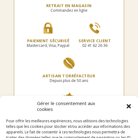
choisies
sur
RETRAIT EN MAGASIN
sur
la
Commandez en ligne
la
page
page
du
du
produit
produit
PAIEMENT SÉCURISÉ
SERVICE CLIENT
Mastercard, Visa, Paypal
02 41 62 26 36
ARTISAN TORRÉFACTEUR
Depuis plus de 50 ans
Gérer le consentement aux
cookies
TORRÉFIÉ EN FRANCE
Dans notre atelier
Pour offrir les meilleures expériences, nous utilisons des technologies
telles que les cookies pour stocker et/ou accéder aux informations des
appareils. Le fait de consentir à ces technologies nous permettra de
traiter des données telles que le comportement de navigation ou les ID