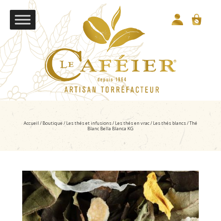
Accueil
/
Boutique
/
Les thés et infusions
/
Les thés en vrac
/
Les thés blancs
/ Thé
Blanc Bella Blanca KG