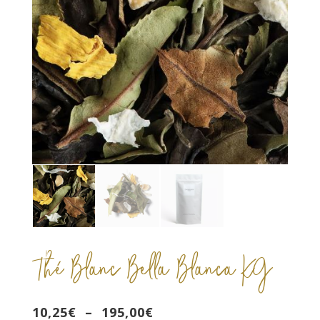
Thé Blanc Bella Blanca KG
Plage
10,25
€
–
195,00
€