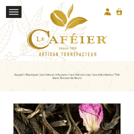
Accueil
/
Boutique
/
Les thés et infusions
/
Les thés en vrac
/
Les thés blancs
/ Thé
blanc Passion de fleurs