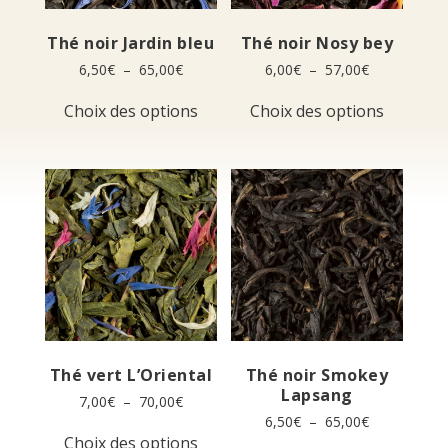
Thé noir Jardin bleu
Thé noir Nosy bey
Plage
Plage
6,50
€
–
65,00
€
6,00
€
–
57,00
€
de
de
Ce
Ce
prix :
prix :
Choix des options
Choix des options
produit
produit
6,50€
6,00€
a
a
à
à
plusieurs
plusieur
65,00€
57,00€
variations.
variation
Les
Les
options
options
peuvent
peuvent
être
être
choisies
choisies
sur
sur
la
la
page
page
du
du
produit
produit
Thé vert L’Oriental
Thé noir Smokey
Lapsang
Plage
7,00
€
–
70,00
€
de
Plage
6,50
€
–
65,00
€
Ce
prix :
de
Choix des options
produit
Ce