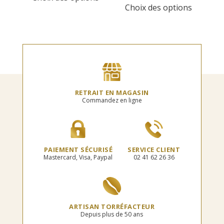
7,00€
prix :
Choix des options
a
produit
à
6,50€
plusieurs
a
70,00€
à
variations.
plusieur
65,00€
Les
variation
options
Les
peuvent
options
être
peuvent
choisies
être
sur
choisies
RETRAIT EN MAGASIN
la
sur
Commandez en ligne
page
la
du
page
produit
du
produit
PAIEMENT SÉCURISÉ
SERVICE CLIENT
Mastercard, Visa, Paypal
02 41 62 26 36
ARTISAN TORRÉFACTEUR
Depuis plus de 50 ans