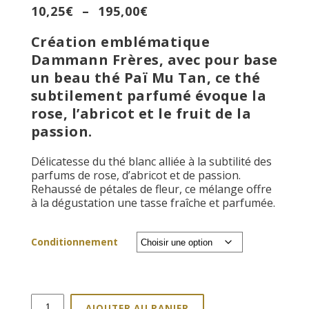
Plage
10,25
€
–
195,00
€
de
Création emblématique
prix :
10,25€
Dammann Frères, avec pour base
à
un beau thé Paï Mu Tan, ce thé
195,00€
subtilement parfumé évoque la
rose, l’abricot et le fruit de la
passion.
Délicatesse du thé blanc alliée à la subtilité des
parfums de rose, d’abricot et de passion.
Rehaussé de pétales de fleur, ce mélange offre
à la dégustation une tasse fraîche et parfumée.
Conditionnement
quantité
AJOUTER AU PANIER