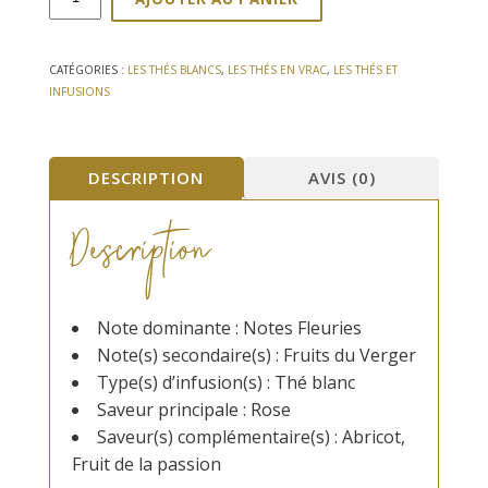
de
Thé
blanc
Passion
CATÉGORIES :
LES THÉS BLANCS
,
LES THÉS EN VRAC
,
LES THÉS ET
de
INFUSIONS
fleurs
DESCRIPTION
AVIS (0)
Description
Note dominante : Notes Fleuries
Note(s) secondaire(s) : Fruits du Verger
Type(s) d’infusion(s) : Thé blanc
Saveur principale : Rose
Saveur(s) complémentaire(s) : Abricot,
Fruit de la passion