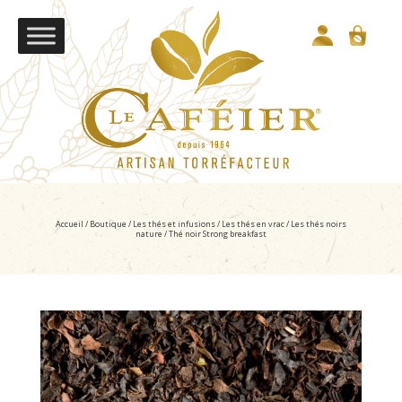
Accueil
/
Boutique
/
Les thés et infusions
/
Les thés en vrac
/
Les thés noirs
nature
/ Thé noir Strong breakfast