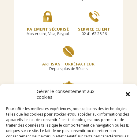
page
la
du
page
produit
du
produit
PAIEMENT SÉCURISÉ
SERVICE CLIENT
Mastercard, Visa, Paypal
02 41 62 26 36
ARTISAN TORRÉFACTEUR
Depuis plus de 50 ans
Gérer le consentement aux
cookies
TORRÉFIÉ EN FRANCE
Dans notre atelier
Pour offrir les meilleures expériences, nous utilisons des technologies
telles que les cookies pour stocker et/ou accéder aux informations des
appareils. Le fait de consentir à ces technologies nous permettra de
traiter des données telles que le comportement de navigation ou les ID
uniques sur ce site. Le fait de ne pas consentir ou de retirer son
LIVRAISON OFFERTE
consentement peut avoir un effet négatif sur certaines caractéristiques