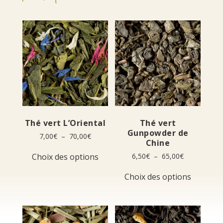
Thé vert L’Oriental
Thé vert
Gunpowder de
Plage
7,00
€
–
70,00
€
Chine
de
Ce
prix :
Plage
Choix des options
6,50
€
–
65,00
€
produit
7,00€
de
a
Ce
à
prix :
Choix des options
plusieurs
produit
70,00€
6,50€
variations.
a
à
Les
plusieur
65,00€
options
variation
peuvent
Les