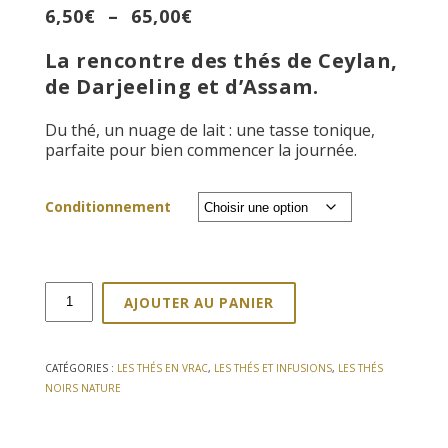
Plage
6,50
€
–
65,00
€
de
La rencontre des thés de Ceylan,
prix :
6,50€
de Darjeeling et d’Assam.
à
65,00€
Du thé, un nuage de lait : une tasse tonique,
parfaite pour bien commencer la journée.
Conditionnement
quantité
AJOUTER AU PANIER
de
Thé
noir
Strong
CATÉGORIES :
LES THÉS EN VRAC
,
LES THÉS ET INFUSIONS
,
LES THÉS
breakfast
NOIRS NATURE