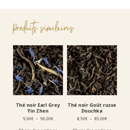
Produits similaires
Thé noir Earl Grey
Thé noir Goût russe
Yin Zhen
Douchka
Plage
Plage
9,00
€
–
90,00
€
8,50
€
–
85,00
€
de
de
Ce
Ce
prix :
prix :