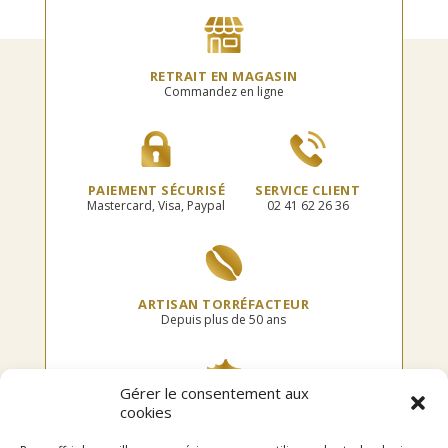
options
options
peuvent
peuvent
être
être
choisies
choisies
RETRAIT EN MAGASIN
sur
sur
Commandez en ligne
la
la
page
page
du
du
produit
produit
PAIEMENT SÉCURISÉ
SERVICE CLIENT
Mastercard, Visa, Paypal
02 41 62 26 36
ARTISAN TORRÉFACTEUR
Depuis plus de 50 ans
Gérer le consentement aux
cookies
TORRÉFIÉ EN FRANCE
Dans notre atelier