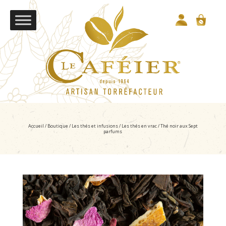
Accueil
/
Boutique
/
Les thés et infusions
/
Les thés en vrac
/ Thé noir aux Sept
parfums