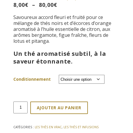
Plage
8,00
€
–
80,00
€
de
Savoureux accord fleuri et fruité pour ce
prix :
mélange de thés noirs et d’écorces d’orange
8,00€
aromatisé à l’huile essentielle de citron, aux
à
arômes bergamote, figue fraîche, fleurs de
80,00€
lotus et pitanga.
Un thé aromatisé subtil, à la
saveur étonnante.
Conditionnement
quantité
AJOUTER AU PANIER
de
Thé
noir
aux
CATÉGORIES :
LES THÉS EN VRAC
,
LES THÉS ET INFUSIONS