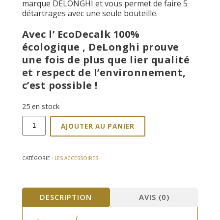
marque DELONGHI et vous permet de faire 5
détartrages avec une seule bouteille.
Avec l’ EcoDecalk 100%
écologique , DeLonghi prouve
une fois de plus que lier qualité
et respect de l’environnement,
c’est possible !
25 en stock
quantité
AJOUTER AU PANIER
de
Détartrant
DELONGHI
Ecodecalk
CATÉGORIE :
LES ACCESSOIRES
500ml
DESCRIPTION
AVIS (0)