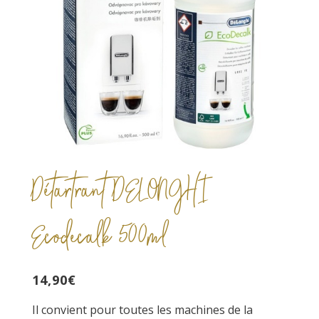
Détartrant DELONGHI
Ecodecalk 500ml
14,90
€
Il convient pour toutes les machines de la