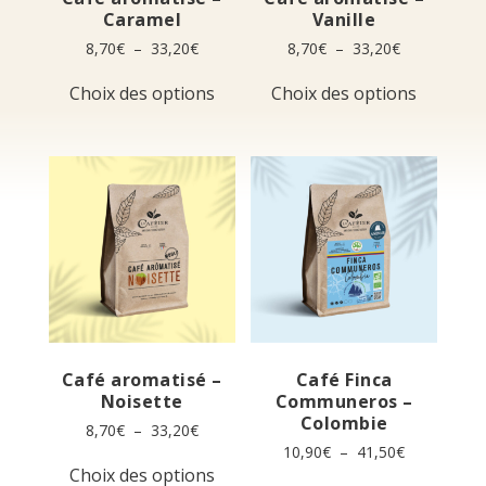
Caramel
Vanille
Plage
Plage
8,70
€
–
33,20
€
8,70
€
–
33,20
€
de
de
Ce
Ce
prix :
prix :
Choix des options
Choix des options
produit
produit
8,70€
8,70€
a
a
à
à
plusieurs
plusieur
33,20€
33,20€
variations.
variation
Les
Les
options
options
peuvent
peuvent
être
être
choisies
choisies
sur
sur
la
la
page
page
du
du
produit
produit
Café aromatisé –
Café Finca
Noisette
Communeros –
Colombie
Plage
8,70
€
–
33,20
€
de
Plage
10,90
€
–
41,50
€
Ce
prix :
de
Choix des options
produit
Ce
8,70€