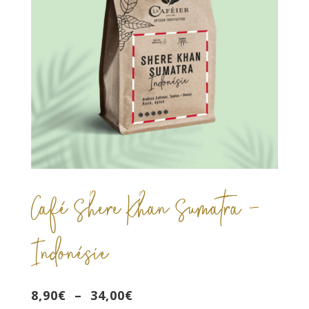
Café Shere Khan Sumatra –
Indonésie
Plage
8,90
€
–
34,00
€