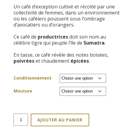
de
Un café d’exception cultivé et récolté par une
prix :
collectivité de femmes, dans un environnement
8,90€
où les caféiers poussent sous l’ombrage
à
d’avocatiers ou d’orangers.
34,00€
Ce café de
productrices
doit son nom au
célèbre tigre qui peuple l’île de
Sumatra
.
En tasse, ce café révèle des notes boisées,
poivrées
et chaudement
épicées
.
Conditionnement
Mouture
quantité
AJOUTER AU PANIER
de
Café
Shere