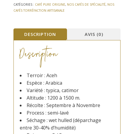
Khan
CATÉGORIES :
CAFÉ PURE ORIGINE
,
NOS CAFÉS DE SPÉCIALITÉ
,
NOS
Sumatra
CAFÉS TORRÉFACTION ARTISANALE
-
Indonésie
DESCRIPTION
AVIS (0)
Description
Terroir : Aceh
Espèce : Arabica
Variété : typica, catimor
Altitude : 1200 à 1500 m.
Récolte : Septembre à Novembre
Process : semi-lavé
Séchage : wet hulled (déparchage
entre 30-40% d’humidité)