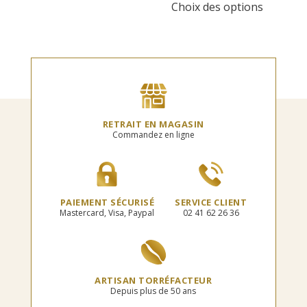
prix :
Choix des options
a
produit
à
10,90€
plusieurs
a
33,20€
à
variations.
plusieur
41,50€
Les
variation
options
Les
peuvent
options
être
peuvent
choisies
être
sur
choisies
RETRAIT EN MAGASIN
la
sur
Commandez en ligne
page
la
du
page
produit
du
produit
PAIEMENT SÉCURISÉ
SERVICE CLIENT
Mastercard, Visa, Paypal
02 41 62 26 36
ARTISAN TORRÉFACTEUR
Depuis plus de 50 ans