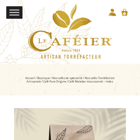
Accueil
/
Boutique
/
Nos cafés de spécialité
/
Nos cafés Torréfaction
Artisanale
/
Café Pure Origine
/ Café Malabar moussonné – Indes