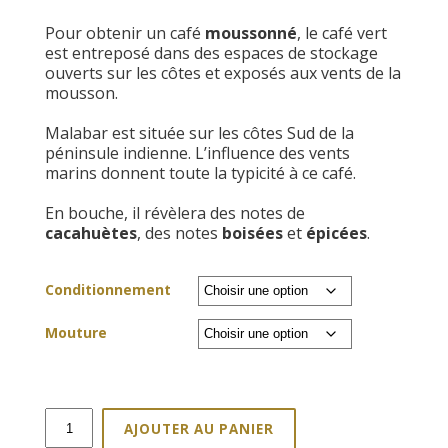
de
Pour obtenir un café
moussonné
, le café vert
prix :
est entreposé dans des espaces de stockage
8,00€
ouverts sur les côtes et exposés aux vents de la
à
mousson.
30,60€
Malabar est située sur les côtes Sud de la
péninsule indienne. L’influence des vents
marins donnent toute la typicité à ce café.
En bouche, il révèlera des notes de
cacahuètes
, des notes
boisées
et
épicées
.
Conditionnement
Mouture
quantité
AJOUTER AU PANIER
de