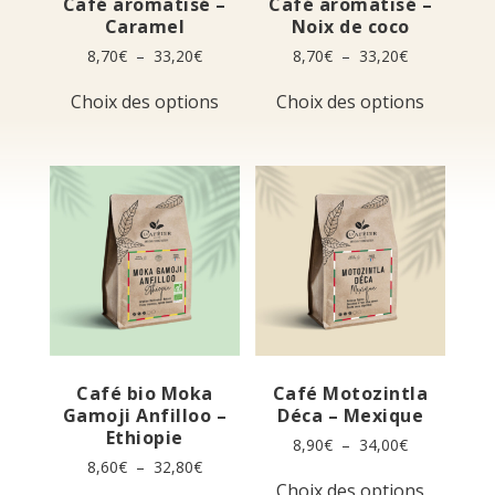
Café aromatisé –
Café aromatisé –
Caramel
Noix de coco
Plage
Plage
8,70
€
–
33,20
€
8,70
€
–
33,20
€
de
de
Ce
Ce
prix :
prix :
Choix des options
Choix des options
produit
produit
8,70€
8,70€
a
a
à
à
plusieurs
plusieur
33,20€
33,20€
variations.
variation
Les
Les
options
options
peuvent
peuvent
être
être
choisies
choisies
sur
sur
la
la
page
page
du
du
produit
produit
Café bio Moka
Café Motozintla
Gamoji Anfilloo –
Déca – Mexique
Ethiopie
Plage
8,90
€
–
34,00
€
de
Plage
8,60
€
–
32,80
€
Ce
prix :
de
Choix des options
Ce
produit