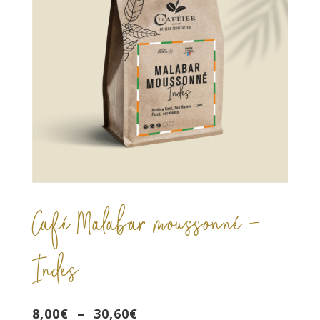
Café Malabar moussonné –
Indes
Plage
8,00
€
–
30,60
€