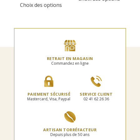
8,90€
prix :
Choix des options
produit
a
à
8,60€
a
plusieur
34,00€
à
plusieurs
variation
32,80€
variations.
Les
Les
options
options
peuvent
peuvent
être
être
choisies
choisies
sur
RETRAIT EN MAGASIN
sur
la
Commandez en ligne
la
page
page
du
du
produit
produit
PAIEMENT SÉCURISÉ
SERVICE CLIENT
Mastercard, Visa, Paypal
02 41 62 26 36
ARTISAN TORRÉFACTEUR
Depuis plus de 50 ans