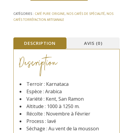
Café
Malabar
moussonné
CATÉGORIES :
CAFÉ PURE ORIGINE
,
NOS CAFÉS DE SPÉCIALITÉ
,
NOS
-
CAFÉS TORRÉFACTION ARTISANALE
Indes
DESCRIPTION
AVIS (0)
Description
Terroir : Karnataca
Espèce : Arabica
Variété : Kent, San Ramon
Altitude : 1000 à 1250 m.
Récolte : Novembre à Février
Process : lavé
Séchage : Au vent de la mousson