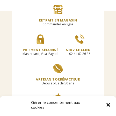
peuvent
options
être
peuvent
choisies
être
sur
choisies
RETRAIT EN MAGASIN
la
sur
Commandez en ligne
page
la
du
page
produit
du
produit
PAIEMENT SÉCURISÉ
SERVICE CLIENT
Mastercard, Visa, Paypal
02 41 62 26 36
ARTISAN TORRÉFACTEUR
Depuis plus de 50 ans
Gérer le consentement aux
cookies
TORRÉFIÉ EN FRANCE
Dans notre atelier