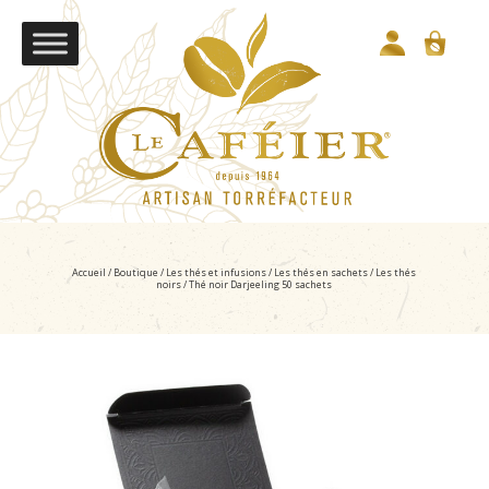
Accueil
/
Boutique
/
Les thés et infusions
/
Les thés en sachets
/
Les thés
noirs
/ Thé noir Darjeeling 50 sachets