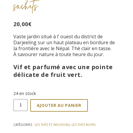
sachets
20,00
€
Vaste jardin situé à l’ ouest du district de
Darjeeling sur un haut plateau en bordure de
la frontière avec le Népal. Thé clair en tasse.
À savourer nature à toute heure du jour.
Vif et parfumé avec une pointe
délicate de fruit vert.
24 en stock
quantité
AJOUTER AU PANIER
de
Thé
noir
Darjeeling
CATÉGORIES :
LES THÉS ET INFUSIONS
,
LES THÉS NOIRS
50