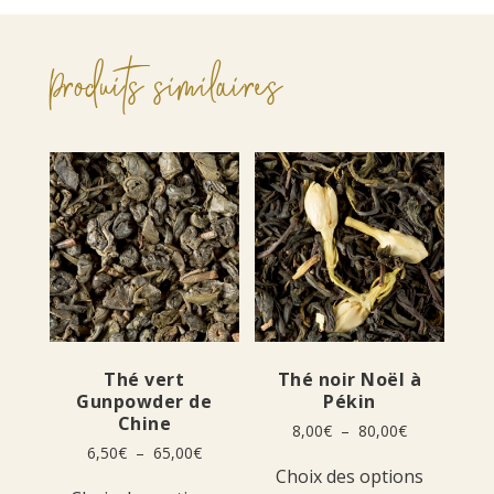
Produits similaires
Thé vert
Thé noir Noël à
Gunpowder de
Pékin
Chine
Plage
8,00
€
–
80,00
€
de
Plage
6,50
€
–
65,00
€
Ce
prix :
de
Choix des options
Ce
produit
8,00€
prix :