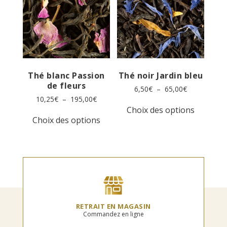
peuvent
peuvent
être
être
choisies
choisies
sur
sur
la
la
page
page
du
du
produit
produit
Thé blanc Passion
Thé noir Jardin bleu
de fleurs
Plage
6,50
€
–
65,00
€
de
Plage
10,25
€
–
195,00
€
Ce
prix :
de
Choix des options
Ce
produit
6,50€
prix :
Choix des options
produit
a
à
10,25€
a
plusieur
65,00€
à
plusieurs
variation
195,00€
variations.
Les
Les
options
options
peuvent
peuvent
être
être
choisies
choisies
sur
RETRAIT EN MAGASIN
sur
la
Commandez en ligne
la
page