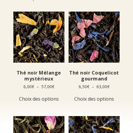
Thé noir Mélange
Thé noir Coquelicot
mystérieux
gourmand
Plage
Plage
6,00
€
–
57,00
€
6,50
€
–
63,00
€
de
de
Ce
Ce
prix :
prix :
Choix des options
Choix des options
produit
produit
6,00€
6,50€
a
a
à
à
plusieurs
plusieur
57,00€
63,00€
variations.
variation
Les
Les
options
options