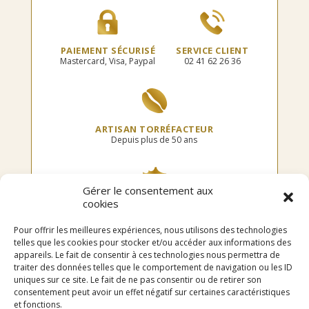
page
du
du
produit
produit
PAIEMENT SÉCURISÉ
SERVICE CLIENT
Mastercard, Visa, Paypal
02 41 62 26 36
ARTISAN TORRÉFACTEUR
Depuis plus de 50 ans
Gérer le consentement aux
cookies
TORRÉFIÉ EN FRANCE
Dans notre atelier
Pour offrir les meilleures expériences, nous utilisons des technologies
telles que les cookies pour stocker et/ou accéder aux informations des
appareils. Le fait de consentir à ces technologies nous permettra de
traiter des données telles que le comportement de navigation ou les ID
uniques sur ce site. Le fait de ne pas consentir ou de retirer son
LIVRAISON OFFERTE
consentement peut avoir un effet négatif sur certaines caractéristiques
en point relais dès 75€ d’achat
et fonctions.