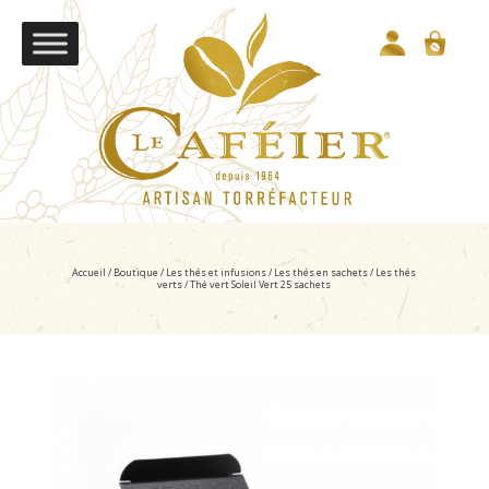
Accueil
/
Boutique
/
Les thés et infusions
/
Les thés en sachets
/
Les thés
verts
/ Thé vert Soleil Vert 25 sachets