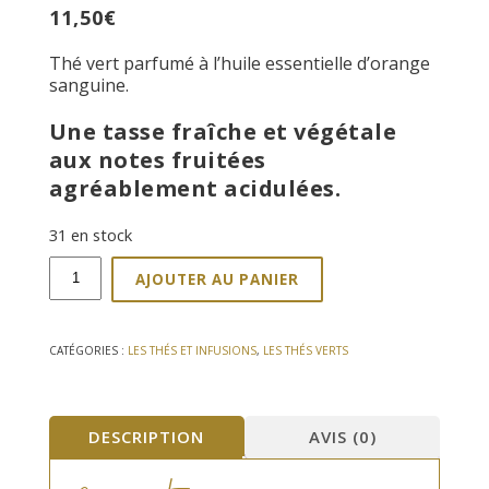
11,50
€
Thé vert parfumé à l’huile essentielle d’orange
sanguine.
Une tasse fraîche et végétale
aux notes fruitées
agréablement acidulées.
31 en stock
quantité
AJOUTER AU PANIER
de
Thé
vert
Soleil
CATÉGORIES :
LES THÉS ET INFUSIONS
,
LES THÉS VERTS
Vert
25
sachets
DESCRIPTION
AVIS (0)