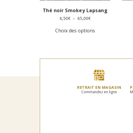
Thé noir Smokey Lapsang
Plage
6,50
€
–
65,00
€
de
Ce
prix :
Choix des options
produit
6,50€
a
à
plusieurs
65,00€
variations.
Les
options
peuvent
être
choisies
sur
RETRAIT EN MAGASIN
P
la
Commandez en ligne
M
page
du
produit