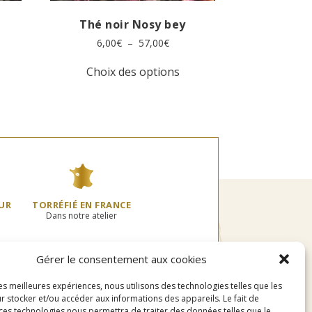
Thé noir Nosy bey
Plage
6,00
€
–
57,00
€
de
Ce
prix :
Choix des options
produit
6,00€
oduit
a
à
plusieurs
57,00€
usieurs
variations.
0€
riations.
Les
s
options
tions
peuvent
uvent
être
re
choisies
oisies
sur
UR
TORRÉFIÉ EN FRANCE
r
la
Dans notre atelier
page
ge
du
produit
Gérer le consentement aux cookies
oduit
les meilleures expériences, nous utilisons des technologies telles que les
r stocker et/ou accéder aux informations des appareils. Le fait de
 ces technologies nous permettra de traiter des données telles que le