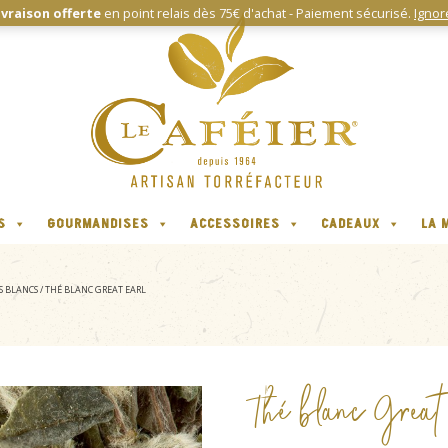
ivraison offerte
en point relais dès 75€ d'achat - Paiement sécurisé.
Ignor
S
GOURMANDISES
ACCESSOIRES
CADEAUX
LA 
ÉS BLANCS
/ THÉ BLANC GREAT EARL
Thé blanc Great