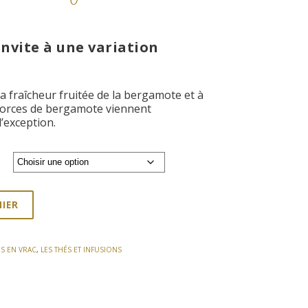
ge
invite à une variation
:
€
00€
à la fraîcheur fruitée de la bergamote et à
écorces de bergamote viennent
exception.
NIER
ÉS EN VRAC
,
LES THÉS ET INFUSIONS