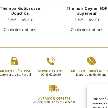
Thé noir Goût russe
Thé noir Ceylan FOP
Douchka
supérieur
Plage
Plage
8,50
€
–
85,00
€
8,50
€
–
85,00
€
de
de
Ce
Ce
prix :
prix :
Choix des options
Choix des options
produit
pr
8,50€
8,50€
a
a
à
à
plusieurs
pl
85,00€
85,0
variations.
va
Les
Le
options
op
peuvent
pe
être
êt
choisies
ch
AIEMENT SÉCURISÉ
SERVICE CLIENT
ARTISAN TORRÉFACTE
sur
su
astercard, Visa, Paypal
02 41 62 26 36
Depuis plus de 50 ans
la
la
page
pa
du
du
produit
pr
LIVRAISON OFFERTE
Pour offrir 
en point relais dès 75€ d’achat
cookies pou
consentir à