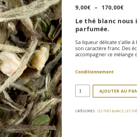
Pla
9,00
€
–
170,00
€
de
Le thé blanc nous 
prix 
9,00
parfumée.
à
170,
Sa liqueur délicate s’allie 
son caractère franc. Des 
accompagner ce mélange d’
Conditionnement
quantité
AJOUTER AU PA
de
Thé
blanc
Great
CATÉGORIES :
LES THÉS BLANCS
,
LES TH
Earl
Grey