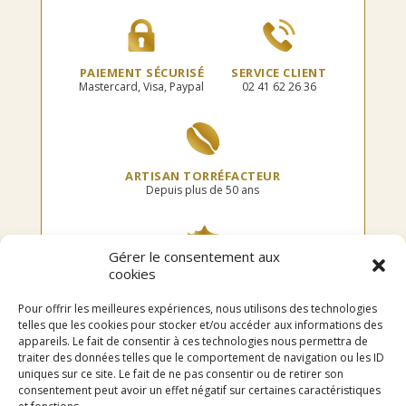
page
page
du
du
produit
produit
PAIEMENT SÉCURISÉ
SERVICE CLIENT
Mastercard, Visa, Paypal
02 41 62 26 36
ARTISAN TORRÉFACTEUR
Depuis plus de 50 ans
Gérer le consentement aux
cookies
TORRÉFIÉ EN FRANCE
Dans notre atelier
Pour offrir les meilleures expériences, nous utilisons des technologies
telles que les cookies pour stocker et/ou accéder aux informations des
appareils. Le fait de consentir à ces technologies nous permettra de
traiter des données telles que le comportement de navigation ou les ID
uniques sur ce site. Le fait de ne pas consentir ou de retirer son
LIVRAISON OFFERTE
consentement peut avoir un effet négatif sur certaines caractéristiques
en point relais dès 75€ d’achat