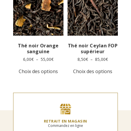
peuvent
peuvent
être
être
choisies
choisies
sur
sur
la
la
page
page
du
du
produit
produit
Thé noir Orange
Thé noir Ceylan FOP
sanguine
supérieur
Plage
Plage
6,00
€
–
55,00
€
8,50
€
–
85,00
€
de
de
Ce
Ce
prix :
prix :
Choix des options
Choix des options
produit
produit
6,00€
8,50€
a
a
à
à
plusieurs
plusieur
55,00€
85,00€
variations.
variation
Les
Les
options
options
peuvent
peuvent
être
être
choisies
choisies
RETRAIT EN MAGASIN
sur
sur
Commandez en ligne
la
la