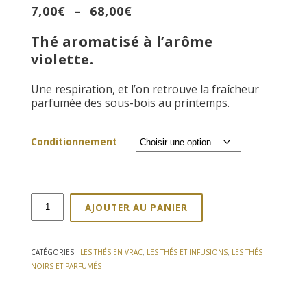
Plage
7,00
€
–
68,00
€
de
Thé aromatisé à l’arôme
prix :
7,00€
violette.
à
68,00€
Une respiration, et l’on retrouve la fraîcheur
parfumée des sous-bois au printemps.
Conditionnement
quantité
AJOUTER AU PANIER
de
Thé
noir
Violette
CATÉGORIES :
LES THÉS EN VRAC
,
LES THÉS ET INFUSIONS
,
LES THÉS
NOIRS ET PARFUMÉS