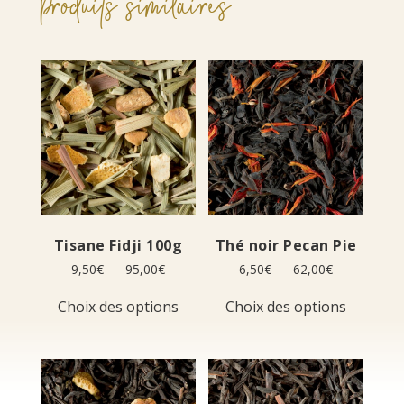
Produits similaires
Tisane Fidji 100g
Thé noir Pecan Pie
Plage
Plage
9,50
€
–
95,00
€
6,50
€
–
62,00
€
de
de
Ce
Ce
prix :
prix :
Choix des options
Choix des options
produit
produit
9,50€
6,50€
a
a
à
à
plusieurs
plusieur
95,00€
62,00€
variations.
variation
Les
Les
options
options