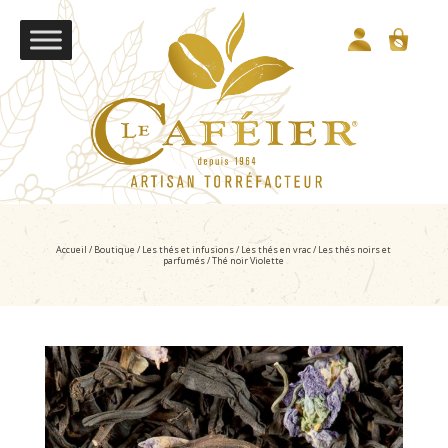
Accueil
/
Boutique
/
Les thés et infusions
/
Les thés en vrac
/
Les thés noirs et
parfumés
/ Thé noir Violette