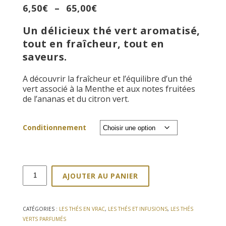
Plage
6,50
€
–
65,00
€
de
Un délicieux thé vert aromatisé,
prix :
6,50€
tout en fraîcheur, tout en
à
saveurs.
65,00€
A découvrir la fraîcheur et l’équilibre d’un thé
vert associé à la Menthe et aux notes fruitées
de l’ananas et du citron vert.
Conditionnement
quantité
AJOUTER AU PANIER
de
Thé
vert
des
CATÉGORIES :
LES THÉS EN VRAC
,
LES THÉS ET INFUSIONS
,
LES THÉS
Divas
VERTS PARFUMÉS