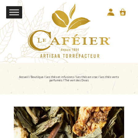
Accueil
/
Boutique
/
Les thés et infusions
/
Les thés en vrac
/
Les thés verts
parfumés
/ Thé vert des Divas