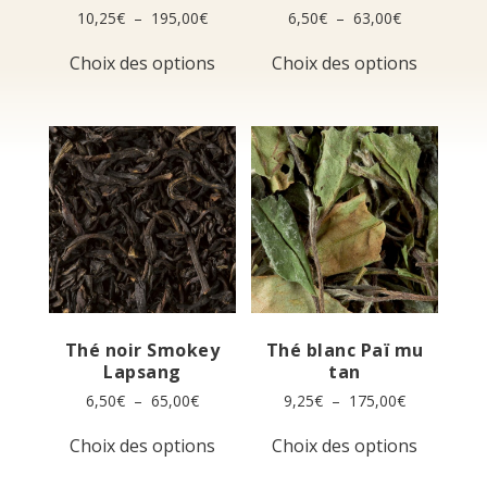
Plage
Plage
10,25
€
–
195,00
€
6,50
€
–
63,00
€
de
de
Ce
Ce
prix :
prix :
Choix des options
Choix des options
produit
produit
10,25€
6,50€
a
a
à
à
plusieurs
plusieur
195,00€
63,00€
variations.
variation
Les
Les
options
options
peuvent
peuvent
être
être
choisies
choisies
sur
sur
la
la
page
page
du
du
produit
produit
Thé noir Smokey
Thé blanc Paï mu
Lapsang
tan
Plage
Plage
6,50
€
–
65,00
€
9,25
€
–
175,00
€
de
de
Ce
Ce
prix :
prix :
Choix des options
Choix des options
produit
produit
6,50€
9,25€
a
a
à
à