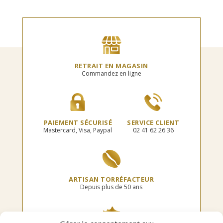
plusieurs
plusieur
65,00€
175,00€
variations.
variation
Les
Les
options
options
peuvent
peuvent
être
être
choisies
choisies
RETRAIT EN MAGASIN
sur
sur
Commandez en ligne
la
la
page
page
du
du
produit
produit
PAIEMENT SÉCURISÉ
SERVICE CLIENT
Mastercard, Visa, Paypal
02 41 62 26 36
ARTISAN TORRÉFACTEUR
Depuis plus de 50 ans