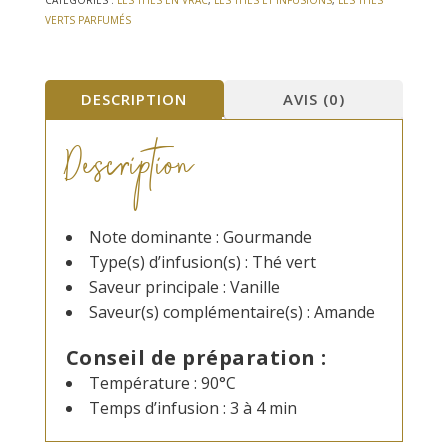
Vanille
Amande
VERTS PARFUMÉS
DESCRIPTION
AVIS (0)
Description
Note dominante : Gourmande
Type(s) d’infusion(s) : Thé vert
Saveur principale : Vanille
Saveur(s) complémentaire(s) : Amande
Conseil de préparation :
Température : 90°C
Temps d’infusion : 3 à 4 min