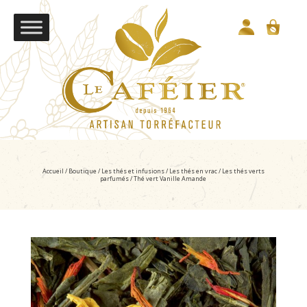
Accueil
/
Boutique
/
Les thés et infusions
/
Les thés en vrac
/
Les thés verts
parfumés
/ Thé vert Vanille Amande