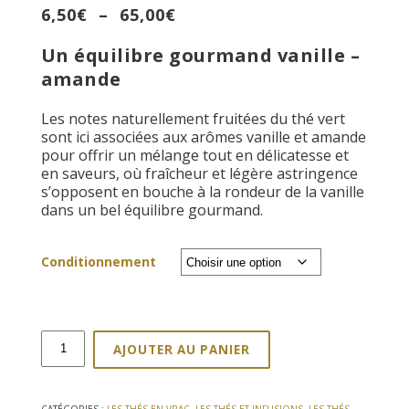
Plage
6,50
€
–
65,00
€
de
Un équilibre gourmand vanille –
prix :
6,50€
amande
à
65,00€
Les notes naturellement fruitées du thé vert
sont ici associées aux arômes vanille et amande
pour offrir un mélange tout en délicatesse et
en saveurs, où fraîcheur et légère astringence
s’opposent en bouche à la rondeur de la vanille
dans un bel équilibre gourmand.
Conditionnement
quantité
AJOUTER AU PANIER
de
Thé
vert
CATÉGORIES :
LES THÉS EN VRAC
,
LES THÉS ET INFUSIONS
,
LES THÉS