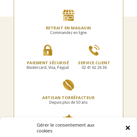
Les
Les
options
options
peuvent
peuvent
être
être
choisies
choisies
RETRAIT EN MAGASIN
sur
sur
Commandez en ligne
la
la
page
page
du
du
produit
produit
PAIEMENT SÉCURISÉ
SERVICE CLIENT
Mastercard, Visa, Paypal
02 41 62 26 36
ARTISAN TORRÉFACTEUR
Depuis plus de 50 ans
Gérer le consentement aux
cookies
TORRÉFIÉ EN FRANCE