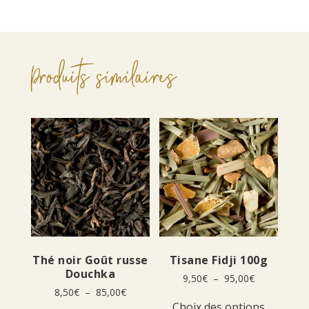
Produits similaires
Thé noir Goût russe
Tisane Fidji 100g
Douchka
Plage
9,50
€
–
95,00
€
de
Plage
8,50
€
–
85,00
€
Ce
prix :
de
Choix des options
Ce
produit