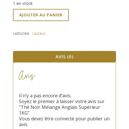
1 en stock
quantité
AJOUTER AU PANIER
de
Thé
Noir
Mélange
CATÉGORIE :
CADEAUX
Anglais
Supérieur
1KG
AVIS (0)
Avis
Il n’y a pas encore d’avis.
Soyez le premier à laisser votre avis sur
“Thé Noir Mélange Anglais Supérieur
1KG”
Vous devez être
connecté
pour publier un
avis.