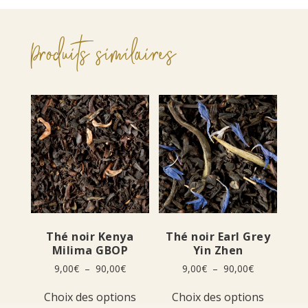
Produits similaires
Thé noir Kenya
Thé noir Earl Grey
Milima GBOP
Yin Zhen
Plage
Plage
9,00
€
–
90,00
€
9,00
€
–
90,00
€
de
de
Ce
Ce
prix :
prix :
Choix des options
Choix des options
produit
produit
9,00€
9,00€