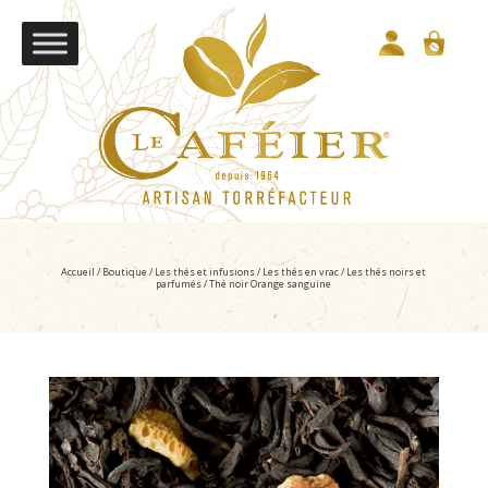
Accueil
/
Boutique
/
Les thés et infusions
/
Les thés en vrac
/
Les thés noirs et
parfumés
/ Thé noir Orange sanguine