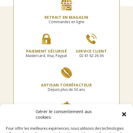
peuvent
être
être
choisies
choisies
sur
RETRAIT EN MAGASIN
sur
la
Commandez en ligne
la
page
page
du
du
produit
produit
PAIEMENT SÉCURISÉ
SERVICE CLIENT
Mastercard, Visa, Paypal
02 41 62 26 36
ARTISAN TORRÉFACTEUR
Depuis plus de 50 ans
Gérer le consentement aux
cookies
TORRÉFIÉ EN FRANCE
Dans notre atelier
Pour offrir les meilleures expériences, nous utilisons des technologies