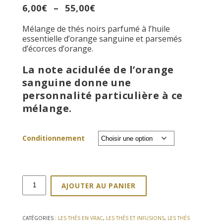
Plage
6,00
€
–
55,00
€
de
Mélange de thés noirs parfumé à l’huile
prix :
essentielle d’orange sanguine et parsemés
6,00€
d’écorces d’orange.
à
55,00€
La note acidulée de l’orange
sanguine donne une
personnalité particulière à ce
mélange.
Conditionnement
quantité
AJOUTER AU PANIER
de
Thé
noir
Orange
CATÉGORIES :
LES THÉS EN VRAC
,
LES THÉS ET INFUSIONS
,
LES THÉS